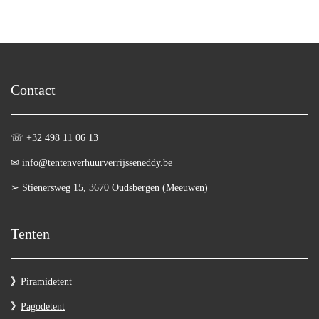
Contact
☏ +32 498 11 06 13
✉ info@tentenverhuurverrijsseneddy.be
➢ Stienersweg 15, 3670 Oudsbergen (Meeuwen)
Tenten
》
Piramidetent
》
Pagodetent