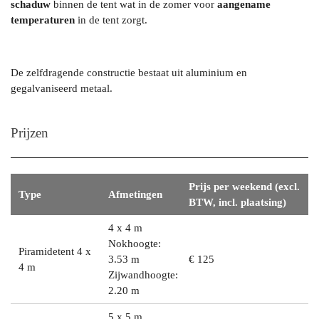
schaduw
binnen de tent wat in de zomer voor
aangename
temperaturen
in de tent zorgt.
De zelfdragende constructie bestaat uit aluminium en
gegalvaniseerd metaal.
Prijzen
Prijs per weekend (excl.
Type
Afmetingen
BTW, incl. plaatsing)
4 x 4 m
Nokhoogte:
Piramidetent 4 x
3.53 m
€ 125
4 m
Zijwandhoogte:
2.20 m
5 x 5 m